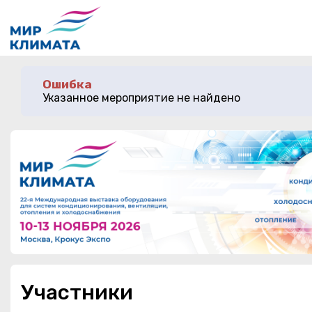
Мероприятия
Ошибка
Организации
Указанное мероприятие не найдено
О ПРОЕКТЕ
О сервисе
Организациям
ЛИЧНЫЙ КАБИНЕТ
Контакты
АРХИВ
Организаторам
СПРАВКА
МИР КЛИМАТА 2024
Посетителям
Участники
МИР КЛИМАТА ОСЕНЬ 2025